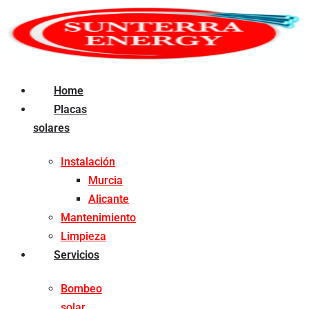
Ir
al
contenido
Home
Placas
solares
Instalación
Murcia
Alicante
Mantenimiento
Limpieza
Servicios
Bombeo
solar