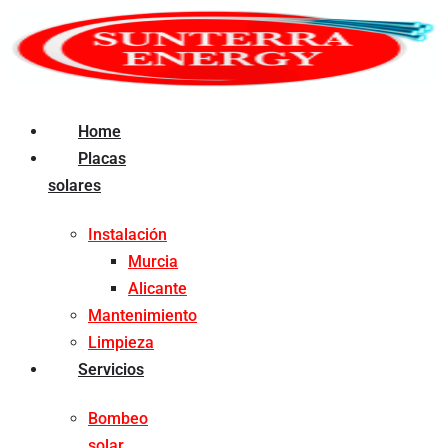
Ir
al
contenido
Home
Placas
solares
Instalación
Murcia
Alicante
Mantenimiento
Limpieza
Servicios
Bombeo
solar